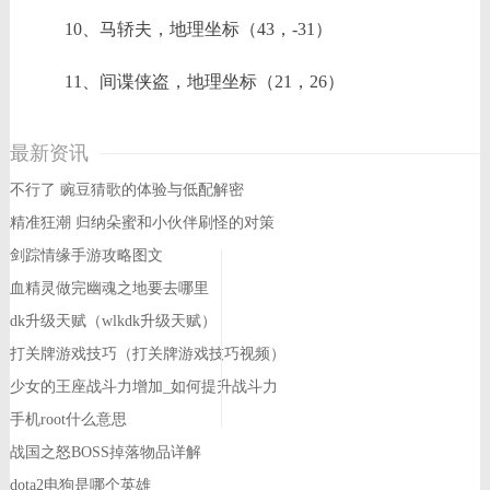
10、马轿夫，地理坐标（43，-31）
11、间谍侠盗，地理坐标（21，26）
最新资讯
不行了 豌豆猜歌的体验与低配解密
精准狂潮 归纳朵蜜和小伙伴刷怪的对策
剑踪情缘手游攻略图文
血精灵做完幽魂之地要去哪里
dk升级天赋（wlkdk升级天赋）
打关牌游戏技巧（打关牌游戏技巧视频）
少女的王座战斗力增加_如何提升战斗力
手机root什么意思
战国之怒BOSS掉落物品详解
dota2电狗是哪个英雄