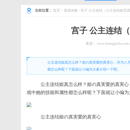
当前位置：
首页
>
游戏攻略
>宫子 公主连结（公主连结姫宮
宫子 公主连结
来源：
www.huangjincha.com.
公主连结姫真怎么样？姫の真実愛的真実心，作为八
都怎么样呢？下面就让小编为大家介绍一下吧。
公主连结姫真怎么样？姫の真実愛的真実心
戏中她的技能和属性都怎么样呢？下面就让小编为
公主连结姫の真実愛的真実心